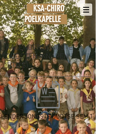
KSA-
CHIRO
POELKAPELLE
KALENDER JONGSTE-
OUDSTEN (KNAPEN -
TITO'S)
LENDER JONGSTE OUDTSE SEM 1.pdf