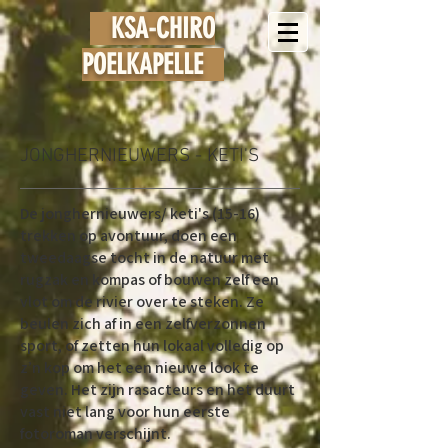
KSA-
CHIRO
POELKAPELLE
JONGHERNIEUWERS - KETI'S
De jonghernieuwers/ keti's (15-16)
trekken op avontuur, doen een
tweedaagse tocht in de natuur met
rugzak en kompas of bouwen zelf een
vlot om de rivier over te steken. Ze
beulen zich af in een zelfverzonnen
sport, of zetten hun lokaal volledig op
z’n kop om het een nieuwe look te
geven. Het zijn rasacteurs en het duurt
vast niet lang voor hun eerste
fotoroman verschijnt.